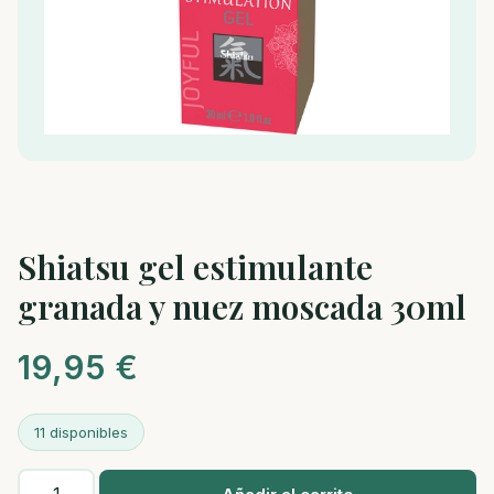
Shiatsu gel estimulante
granada y nuez moscada 30ml
19,95
€
11 disponibles
Shiatsu