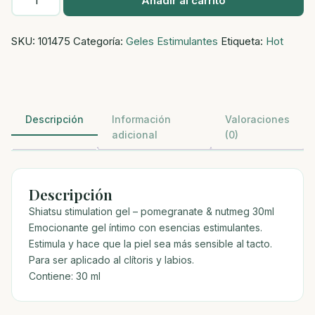
Añadir al carrito
gel
estimulante
SKU:
101475
Categoría:
Geles Estimulantes
Etiqueta:
Hot
granada
y
nuez
moscada
30ml
Descripción
Información
Valoraciones
cantidad
adicional
(0)
Descripción
Shiatsu stimulation gel – pomegranate & nutmeg 30ml
Emocionante gel íntimo con esencias estimulantes.
Estimula y hace que la piel sea más sensible al tacto.
Para ser aplicado al clítoris y labios.
Contiene: 30 ml