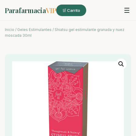
Parafarmacia
VIP
☰
🛒 Carrito
Inicio
/
Geles Estimulantes
/ Shiatsu gel estimulante granada y nuez
moscada 30ml