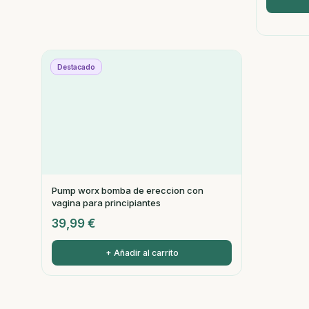
Destacado
Pump worx bomba de ereccion con
vagina para principiantes
39,99
€
+ Añadir al carrito