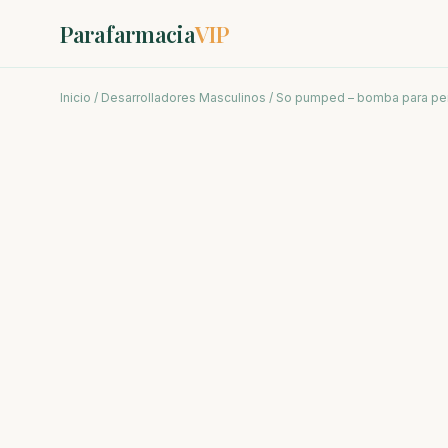
Parafarmacia
VIP
Inicio
/
Desarrolladores Masculinos
/ So pumped – bomba para pen