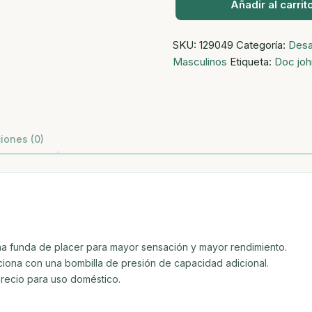
Añadir al carrit
So
pumped
SKU:
129049
Categoría:
Desa
-
Masculinos
Etiqueta:
Doc jo
bomba
para
pene
-
sin
iones (0)
manga
-
transparente
cantidad
 funda de placer para mayor sensación y mayor rendimiento.
ciona con una bombilla de presión de capacidad adicional.
precio para uso doméstico.