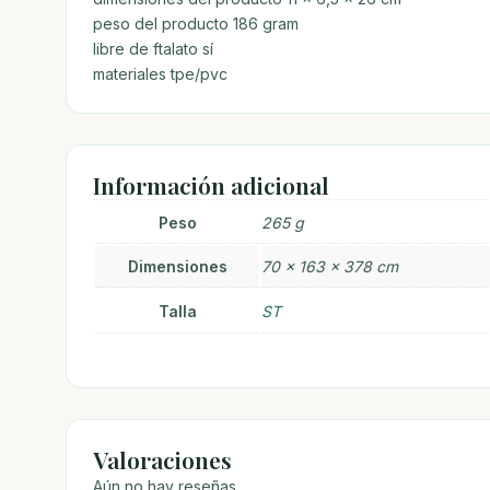
peso del producto 186 gram
libre de ftalato sí
materiales tpe/pvc
Información adicional
Peso
265 g
Dimensiones
70 × 163 × 378 cm
Talla
ST
Valoraciones
Aún no hay reseñas