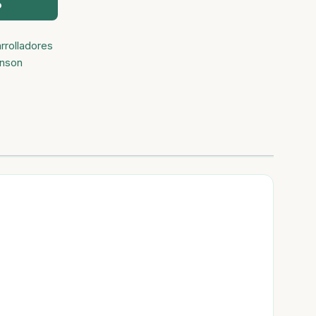
o
rrolladores
hnson