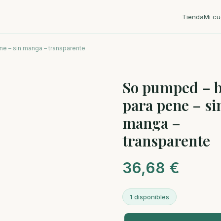
Tienda
Mi cu
e – sin manga – transparente
So pumped – 
para pene – si
manga –
transparente
36,68
€
1 disponibles