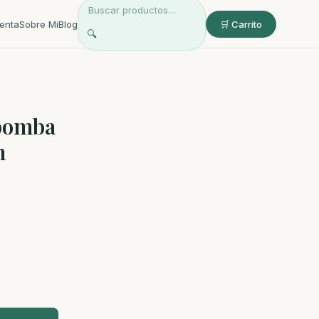
enta
Sobre Mi
Blog
🛒 Carrito
🔍
bomba
n