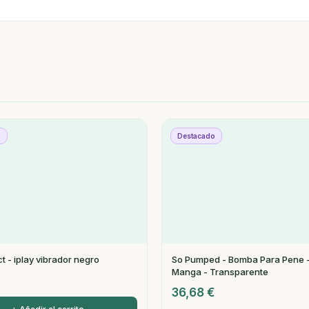
o
Destacado
ct - iplay vibrador negro
So Pumped - Bomba Para Pene -
Manga - Transparente
36,68
€