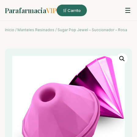
Parafarmacia
VIP
☰
🛒 Carrito
Inicio
/
Manteles Resinados
/ Sugar Pop Jewel – Succionador – Rosa