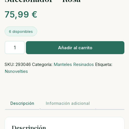
75,99
€
6 disponibles
Sugar
Añadir al carrito
Pop
Jewel
SKU:
293046
Categoría:
Manteles Resinados
Etiqueta:
-
Nsnovelties
Succionador
-
Rosa
cantidad
Descripción
Información adicional
Descripción