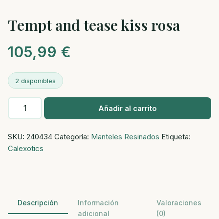
Tempt and tease kiss rosa
105,99
€
2 disponibles
Tempt
Añadir al carrito
and
tease
SKU:
240434
Categoría:
Manteles Resinados
Etiqueta:
kiss
Calexotics
rosa
cantidad
Descripción
Información
Valoraciones
adicional
(0)