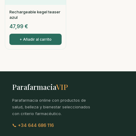
Rechargeable kegel teaser
azul
47,99
€
+ Añadir al carrito
Parafarmacia
VIP
Parafarmacia online con productos de
salud, belleza y bienestar seleccionados
con criterio farmacéutico.
📞 +34 644 686 116