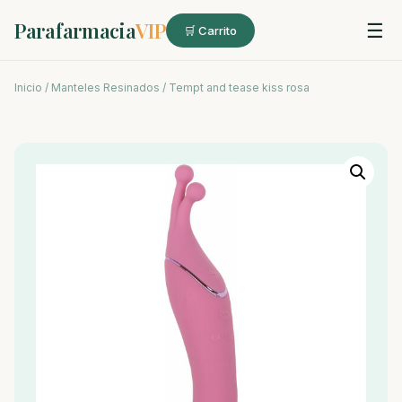
Parafarmacia
VIP
☰
🛒 Carrito
Inicio
/
Manteles Resinados
/ Tempt and tease kiss rosa