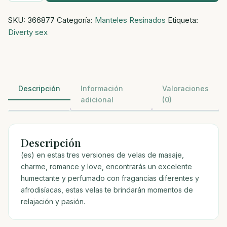
masaje
SKU:
366877
Categoría:
Manteles Resinados
Etiqueta:
romance
Diverty sex
perfumada
cantidad
Descripción
Información
Valoraciones
adicional
(0)
Descripción
(es) en estas tres versiones de velas de masaje,
charme, romance y love, encontrarás un excelente
humectante y perfumado con fragancias diferentes y
afrodisíacas, estas velas te brindarán momentos de
relajación y pasión.