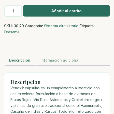
VENOX
Añadir al carrito
45
CAPS
SKU:
30129
Categoría:
Sistema circulatorio
Etiqueta:
cantidad
Drasanvi
Descripción
Información adicional
Descripción
Venox® cápsulas es un complemento alimenticio con
una excelente formulación a base de extractos de
Frutos Rojos (Vid Roja, Arándanos y Grosellero negro)
y plantas de gran uso tradicional como el Hammamelis,
Castaño de Indias y Ruscus. Todo ello, reforzado con