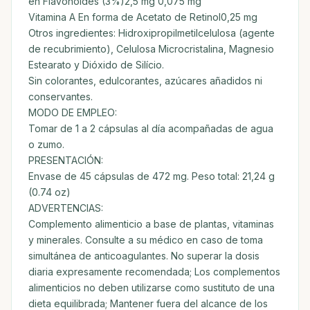
en Flavonoides (3%)2,5 mg 0,075 mg
Vitamina A En forma de Acetato de Retinol0,25 mg
Otros ingredientes: Hidroxipropilmetilcelulosa (agente
de recubrimiento), Celulosa Microcristalina, Magnesio
Estearato y Dióxido de Silício.
Sin colorantes, edulcorantes, azúcares añadidos ni
conservantes.
MODO DE EMPLEO:
Tomar de 1 a 2 cápsulas al día acompañadas de agua
o zumo.
PRESENTACIÓN:
Envase de 45 cápsulas de 472 mg. Peso total: 21,24 g
(0.74 oz)
ADVERTENCIAS:
Complemento alimenticio a base de plantas, vitaminas
y minerales. Consulte a su médico en caso de toma
simultánea de anticoagulantes. No superar la dosis
diaria expresamente recomendada; Los complementos
alimenticios no deben utilizarse como sustituto de una
dieta equilibrada; Mantener fuera del alcance de los