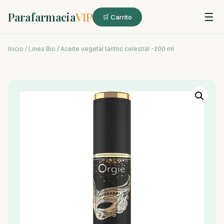
Parafarmacia
VIP
☰
🛒 Carrito
Inicio
/
Linea Bio
/ Aceite vegetal tantric celestial -200 ml