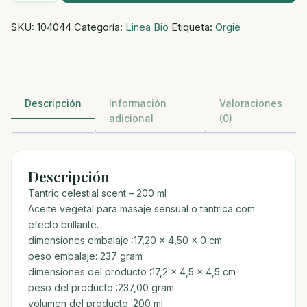
tantric
SKU:
104044
Categoría:
Linea Bio
Etiqueta:
Orgie
celestial
-200
ml
cantidad
Descripción
Información
Valoraciones
adicional
(0)
Descripción
Tantric celestial scent – 200 ml
Aceite vegetal para masaje sensual o tantrica com
efecto brillante.
dimensiones embalaje :17,20 x 4,50 x 0 cm
peso embalaje: 237 gram
dimensiones del producto :17,2 x 4,5 x 4,5 cm
peso del producto :237,00 gram
volumen del producto :200 ml