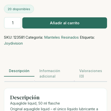
20 disponibles
Aquaglide
Añadir al carrito
liquid,
50
SKU:
123581
Categoría:
Manteles Resinados
Etiqueta:
ml
Joydivision
-
lubricante
líquido
base
agua
Descripción
Información
Valoraciones
cantidad
adicional
(0)
Descripción
Aquaglide liquid, 50 ml flasche
Original aquaglide liquid – el único líquido lubricante a