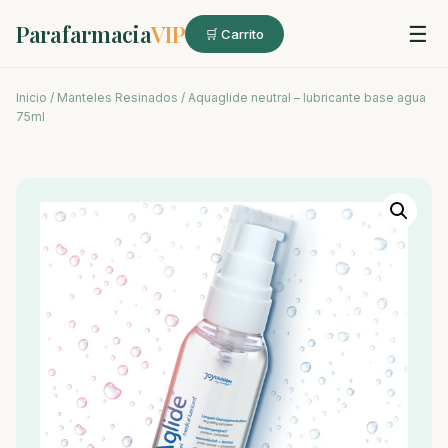
Parafarmacia
VIP
☰
🛒 Carrito
Inicio
/
Manteles Resinados
/ Aquaglide neutral – lubricante base agua
75ml