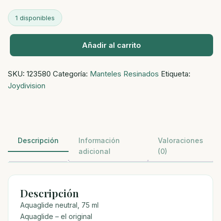
1 disponibles
Añadir al carrito
Aquaglide
neutral
SKU:
123580
Categoría:
Manteles Resinados
Etiqueta:
-
Joydivision
lubricante
base
agua
75ml
cantidad
Descripción
Información
Valoraciones
adicional
(0)
Descripción
Aquaglide neutral, 75 ml
Aquaglide – el original