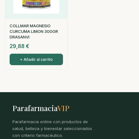
COLLMAR MAGNESIO
CURCUMA LIMON 300GR
DRASANVI
29,88
€
+ Añadir al carrito
Parafarmacia
VIP
Parafarmacia online con productos de
salud, belleza y bienestar seleccionados
con criterio farmacéutico.