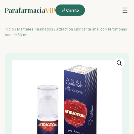
Parafarmacia
VIP
☰
🛒 Carrito
Inicio
/
Manteles Resinados
/ Attraction lubricante anal con feromonas
para él 50 ml