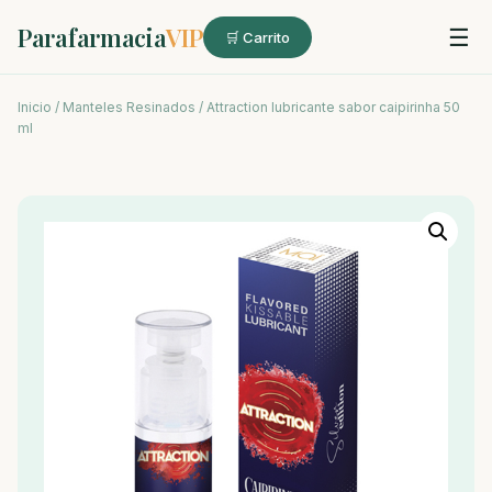
Parafarmacia
VIP
☰
🛒 Carrito
Inicio
/
Manteles Resinados
/ Attraction lubricante sabor caipirinha 50
ml