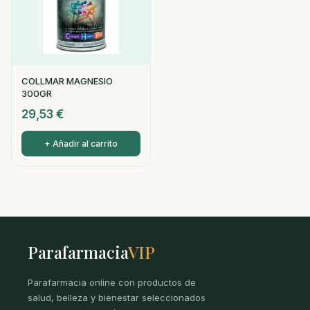
COLLMAR MAGNESIO
300GR
29,53
€
+ Añadir al carrito
Parafarmacia
VIP
Parafarmacia online con productos de
salud, belleza y bienestar seleccionados