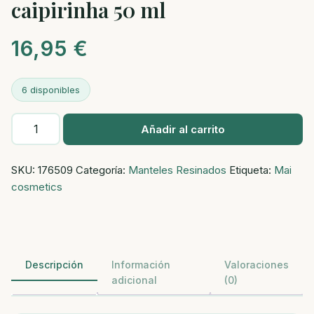
caipirinha 50 ml
16,95
€
6 disponibles
Attraction
Añadir al carrito
lubricante
sabor
SKU:
176509
Categoría:
Manteles Resinados
Etiqueta:
Mai
caipirinha
cosmetics
50
ml
cantidad
Descripción
Información
Valoraciones
adicional
(0)