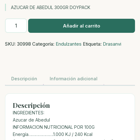
AZUCAR DE ABEDUL 300GR DOYPACK
AZUCAR
Añadir al carrito
DE
ABEDUL
SKU:
30998
Categoría:
Endulzantes
Etiqueta:
Drasanvi
300GR
DOYPACK
cantidad
Descripción
Información adicional
Descripción
INGREDIENTES:
Azucar de Abedul
INFORMACION NUTRICIONAL POR 100G
Energía………………….1.000 KJ / 240 Kcal