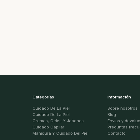
Categorías
Información
Cuidado De La Piel
Sobre nosotros
Cuidado De La Piel
Blog
Cremas, Geles Y Jabones
Envíos y devolu
Cuidado Capilar
Preguntas frecu
Manicura Y Cuidado Del Piel
Contacto