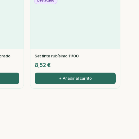
Destacado
dorado
Set tinte rubísimo 11/00
8,52
€
+ Añadir al carrito