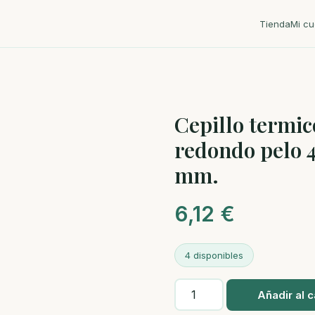
Tienda
Mi cu
Cepillo termic
redondo pelo 
mm.
6,12
€
4 disponibles
Cepillo
Añadir al c
termico