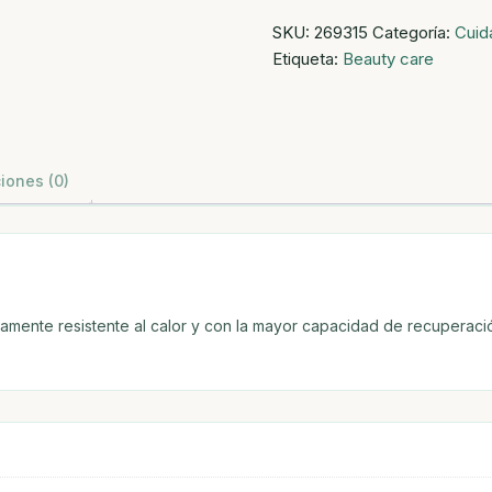
redondo
SKU:
269315
Categoría:
Cuid
pelo
Etiqueta:
Beauty care
44
mm.
cantidad
iones (0)
tamente resistente al calor y con la mayor capacidad de recuperación 