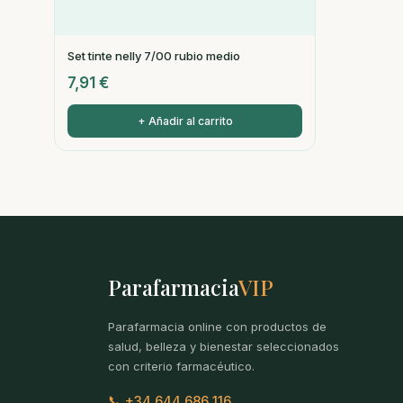
Set tinte nelly 7/00 rubio medio
7,91
€
+ Añadir al carrito
Parafarmacia
VIP
Parafarmacia online con productos de
salud, belleza y bienestar seleccionados
con criterio farmacéutico.
📞 +34 644 686 116