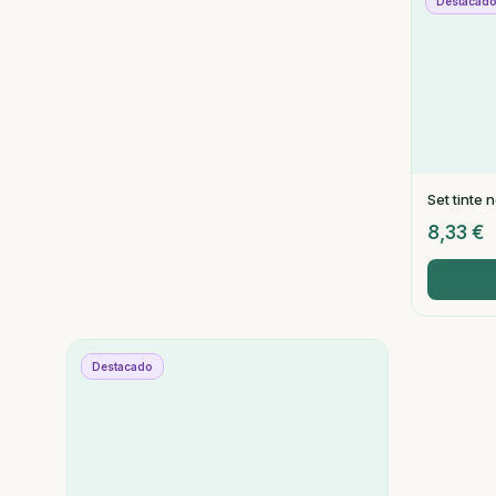
Destacad
Set tinte 
8,33
€
Destacado