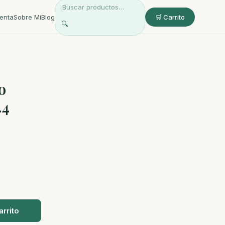
enta
Sobre Mi
Blog
🛒 Carrito
🔍
o
44
arrito