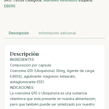
SKU:
79339
Categoría:
Manteles Resinados
Etiqueta:
30CAPS
EBERS
cantidad
Descripción
Información adicional
Descripción
INGREDIENTES:
Composición por capsula:
Coenzima Q10 (Ubiquinona) 30mg, Agente de carga:
E460(i), aglutinante: magnesio estearato,
antiaglomerante E551.
INDICACIONES:
La coenzima Q10 o Ubiquinona es una sustancia
vitamínica que está presente en nuestra alimentación,
pero que también puede ser sintetizado por nuestro