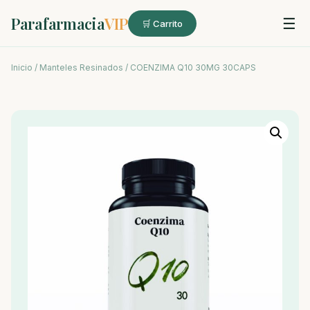
Parafarmacia
VIP
☰
🛒 Carrito
Inicio
/
Manteles Resinados
/ COENZIMA Q10 30MG 30CAPS