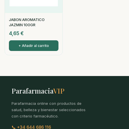
JABON AROMATICO
JAZMIN 100GR
4,65
€
+ Añadir al carrito
Parafarmacia
VIP
Parafarmacia online con productos de
salud, belleza y bienestar seleccionados
con criterio farmacéutico.
📞 +34 644 686 116