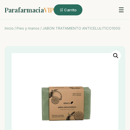
Parafarmacia
VIP
☰
🛒 Carrito
Inicio
/
Pies y manos
/ JABON TRATAMIENTO ANTICELULITICO100G