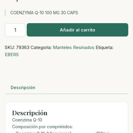
COENZYMA Q-10 100 MG 30 CAPS
COENZYMA
Añadir al carrito
Q-
10
SKU:
79363
Categoría:
Manteles Resinados
Etiqueta:
100
EBERS
MG
30
CAPS
cantidad
Descripción
Descripción
Coenzima Q-10
Composición por comprimidos: