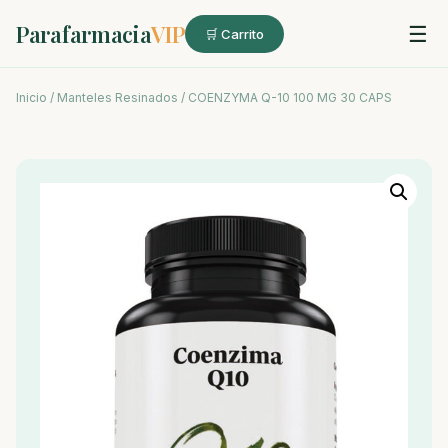
Parafarmacia
VIP
☰
🛒 Carrito
Inicio
/
Manteles Resinados
/ COENZYMA Q-10 100 MG 30 CAPS