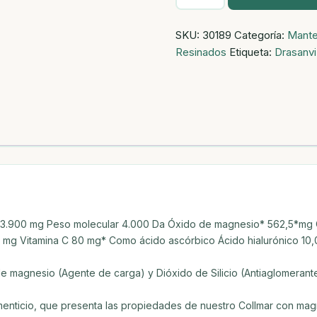
MAGNESIO
180COMP
SKU:
30189
Categoría:
Mante
1200MG
Resinados
Etiqueta:
Drasanvi
cantidad
I) 3.900 mg Peso molecular 4.000 Da Óxido de magnesio* 562,5*m
 mg Vitamina C 80 mg* Como ácido ascórbico Ácido hialurónico 10
 de magnesio (Agente de carga) y Dióxido de Silicio (Antiaglomerant
enticio, que presenta las propiedades de nuestro Collmar con mag