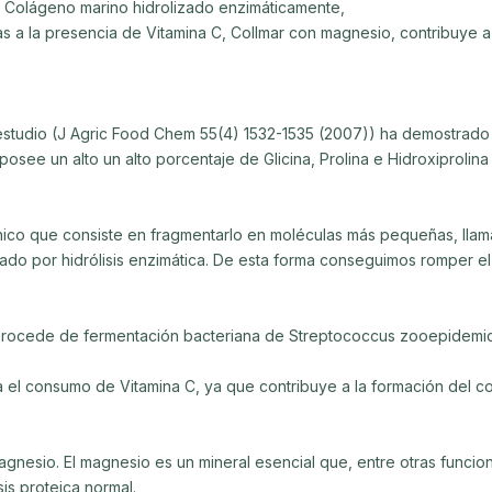
 Colágeno marino hidrolizado enzimáticamente,
ias a la presencia de Vitamina C, Collmar con magnesio, contribuye 
 estudio (J Agric Food Chem 55(4) 1532-1535 (2007)) ha demostrado
osee un alto un alto porcentaje de Glicina, Prolina e Hidroxiprolin
único que consiste en fragmentarlo en moléculas más pequeñas, lla
zado por hidrólisis enzimática. De esta forma conseguimos romper el
 procede de fermentación bacteriana de Streptococcus zooepidemic
el consumo de Vitamina C, ya que contribuye a la formación del colá
gnesio. El magnesio es un mineral esencial que, entre otras funcio
is proteica normal.