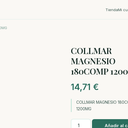
Tienda
Mi cu
00MG
COLLMAR
MAGNESIO
180COMP 120
14,71
€
COLLMAR MAGNESIO 180
1200MG
COLLMAR
Añadir al c