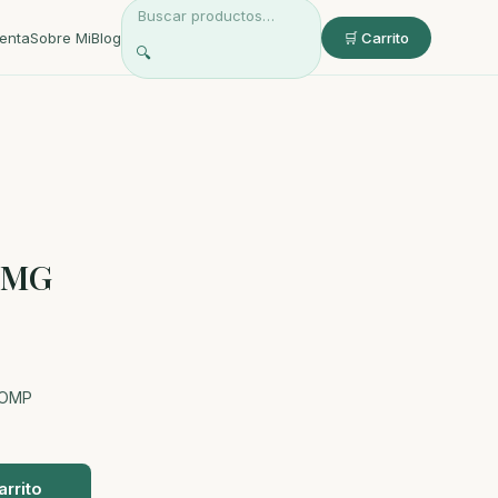
enta
Sobre Mi
Blog
🛒 Carrito
🔍
0MG
COMP
arrito