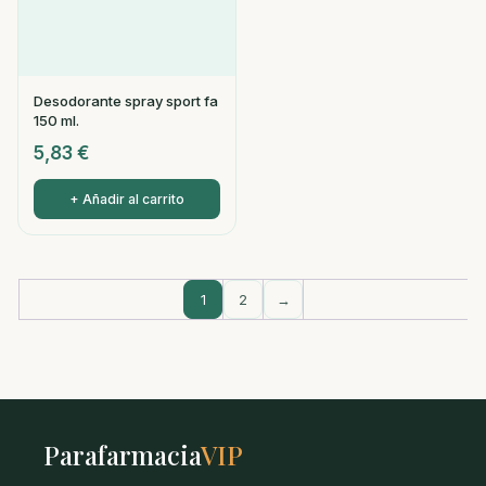
Desodorante spray sport fa
150 ml.
5,83
€
+ Añadir al carrito
1
2
→
Parafarmacia
VIP