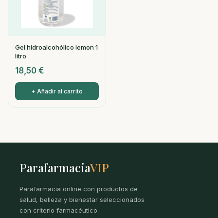
Gel hidroalcohólico lemon 1
litro
18,50
€
+ Añadir al carrito
Parafarmacia
VIP
Parafarmacia online con productos de
salud, belleza y bienestar seleccionados
con criterio farmacéutico.