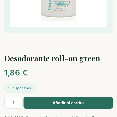
Desodorante roll-on green
1,86
€
10 disponibles
Desodorante
Añadir al carrito
roll-
on