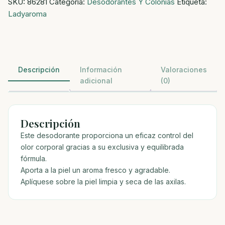
SKU:
86281
Categoría:
Desodorantes Y Colonias
Etiqueta:
green
Ladyaroma
cantidad
Descripción
Información
Valoraciones
adicional
(0)
Descripción
Este desodorante proporciona un eficaz control del
olor corporal gracias a su exclusiva y equilibrada
fórmula.
Aporta a la piel un aroma fresco y agradable.
Aplíquese sobre la piel limpia y seca de las axilas.