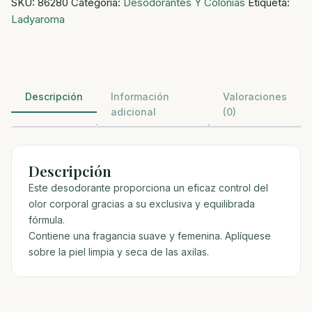
SKU:
86280
Categoría:
Desodorantes Y Colonias
Etiqueta:
pink
Ladyaroma
cantidad
Descripción
Información
Valoraciones
adicional
(0)
Descripción
Este desodorante proporciona un eficaz control del
olor corporal gracias a su exclusiva y equilibrada
fórmula.
Contiene una fragancia suave y femenina. Aplíquese
sobre la piel limpia y seca de las axilas.