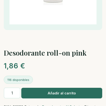
Desodorante roll-on pink
1,86
€
116 disponibles
Desodorante
Añadir al carrito
roll-
on