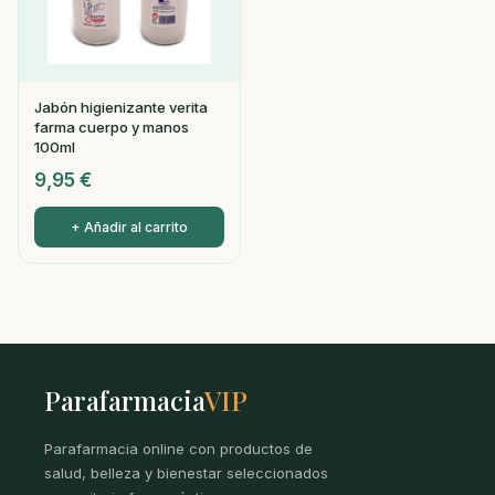
Jabón higienizante verita
farma cuerpo y manos
100ml
9,95
€
+ Añadir al carrito
Parafarmacia
VIP
Parafarmacia online con productos de
salud, belleza y bienestar seleccionados