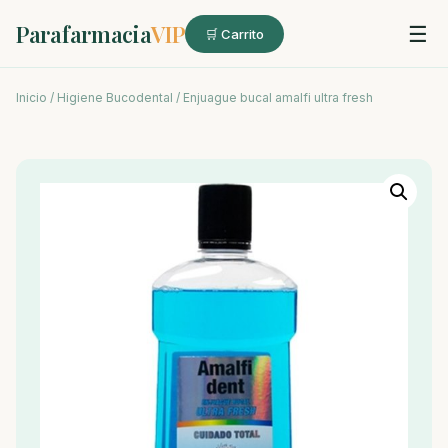
Parafarmacia
VIP
☰
🛒 Carrito
Inicio
/
Higiene Bucodental
/ Enjuague bucal amalfi ultra fresh