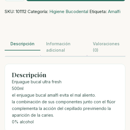
amalfi
SKU:
101112
Categoría:
Higiene Bucodental
Etiqueta:
Amalfi
ultra
fresh
cantidad
Descripción
Información
Valoraciones
adicional
(0)
Descripción
Enjuague bucal ultra fresh
500ml
el enjuague bucal amalfi evita el mal aliento.
la combinación de sus componentes junto con el flúor
complementa la acción del cepillado previniendo la
aparición de la caries.
0% alcohol