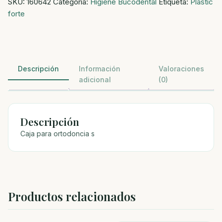
SKU:
160642
Categoría:
Higiene Bucodental
Etiqueta:
Plastic
s
forte
cantidad
Descripción
Información
Valoraciones
adicional
(0)
Descripción
Caja para ortodoncia s
Productos relacionados