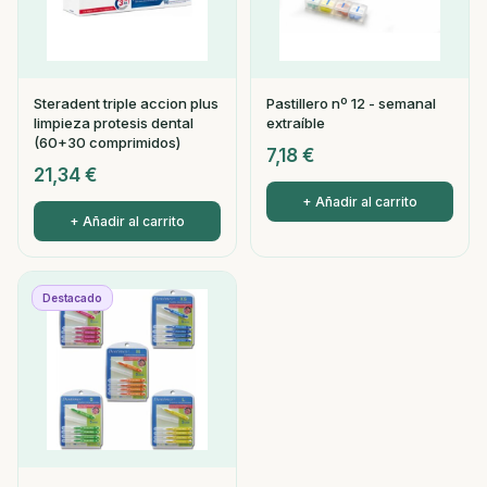
Steradent triple accion plus
Pastillero nº 12 - semanal
limpieza protesis dental
extraíble
(60+30 comprimidos)
7,18
€
21,34
€
+ Añadir al carrito
+ Añadir al carrito
Destacado