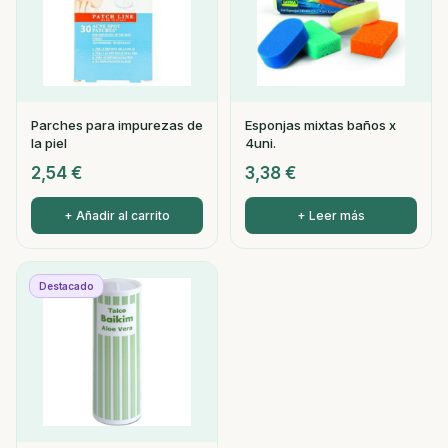
Parches para impurezas de
Esponjas mixtas baños x
la piel
4uni.
2,54
€
3,38
€
+ Añadir al carrito
+ Leer más
Destacado