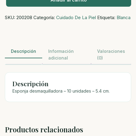
Esponja
desmaquilladora
SKU:
200208
Categoría:
Cuidado De La Piel
Etiqueta:
Blanca
-
10
unidades
-
5.4
Descripción
Información
Valoraciones
cm.
adicional
(0)
cantidad
Descripción
Esponja desmaquilladora – 10 unidades – 5.4 cm.
Productos relacionados