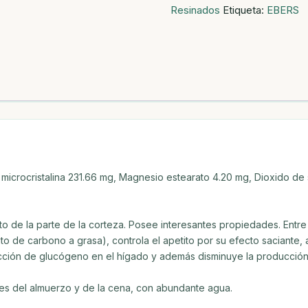
Resinados
Etiqueta:
EBERS
400MG
cantidad
icrocristalina 231.66 mg, Magnesio estearato 4.20 mg, Dioxido de s
to de la parte de la corteza. Posee interesantes propiedades. Entre
o de carbono a grasa), controla el apetito por su efecto saciante, 
ción de glucógeno en el hígado y además disminuye la producción d
tes del almuerzo y de la cena, con abundante agua.