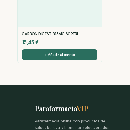
CARBON DIGEST 815MG 60PERL
15,45
€
+ Añadir al carrito
Parafarmacia
VIP
Parafarmacia online con productos de
salud, belleza y bienestar seleccionados