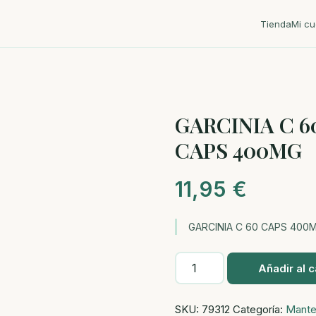
Tienda
Mi cu
GARCINIA C 6
CAPS 400MG
11,95
€
GARCINIA C 60 CAPS 400
GARCINIA
Añadir al c
C
60
SKU:
79312
Categoría:
Mante
CAPS