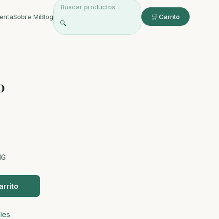
enta
Sobre Mi
Blog
🛒 Carrito
🔍
0
MG
arrito
les