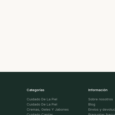
Categorías
Información
Cuidado De La Piel
Sobre nosotros
Cuidado De La Piel
Blog
Cremas, Geles Y Jabones
Envíos y devolu
Cuidado Capilar
Preguntas frecu