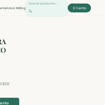
enta
Sobre Mi
Blog
🛒 Carrito
🔍
RA
CO
O ECO
arrito