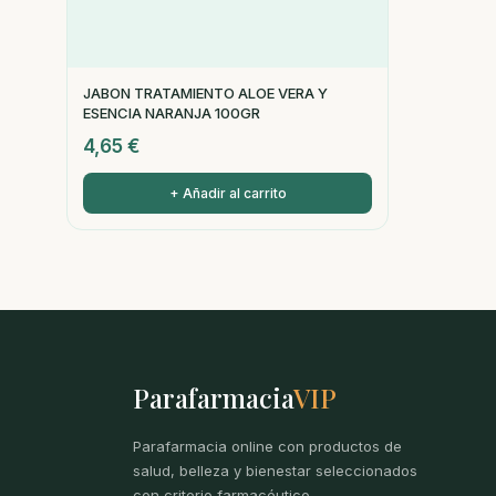
JABON TRATAMIENTO ALOE VERA Y
ESENCIA NARANJA 100GR
4,65
€
+ Añadir al carrito
Parafarmacia
VIP
Parafarmacia online con productos de
salud, belleza y bienestar seleccionados
con criterio farmacéutico.