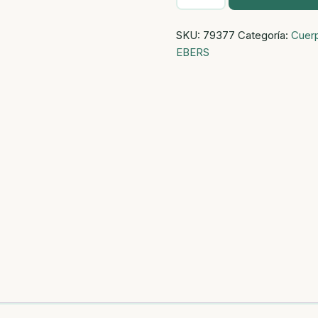
ALOE
VERA
SKU:
79377
Categoría:
Cuer
100%
EBERS
PURO
ECO
250ML
DOSIF
cantidad