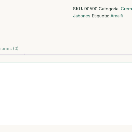
y
SKU:
90590
Categoría:
Crem
ducha
Jabones
Etiqueta:
Amalfi
avena
natural
750
ml.
cantidad
iones (0)