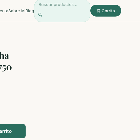
enta
Sobre Mi
Blog
🛒 Carrito
🔍
cha
750
arrito