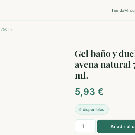
Tienda
Mi cu
 750 ml.
Gel baño y du
avena natural 
ml.
5,93
€
9 disponibles
Gel
Añadir al c
baño