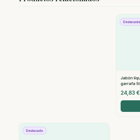
Destacad
Jabón líq
garrafa 5l
24,83
€
Destacado