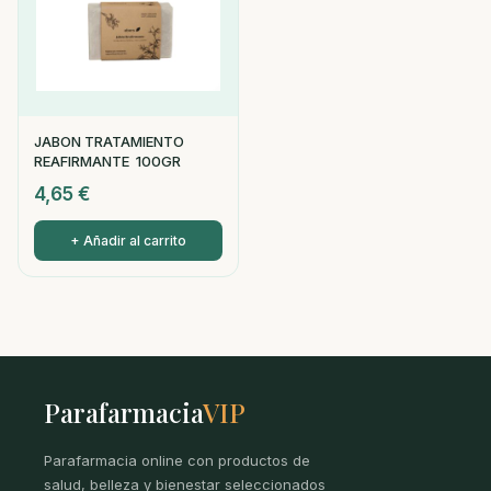
JABON TRATAMIENTO
REAFIRMANTE 100GR
4,65
€
+ Añadir al carrito
Parafarmacia
VIP
Parafarmacia online con productos de
salud, belleza y bienestar seleccionados