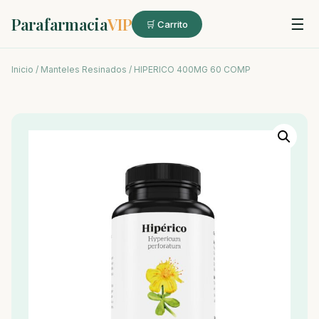
Parafarmacia
VIP
☰
🛒 Carrito
Inicio
/
Manteles Resinados
/ HIPERICO 400MG 60 COMP