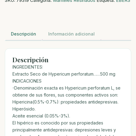
SKU:
79319
Categoría:
Manteles Resinados
Etiqueta:
EBERS
COMP
cantidad
Descripción
Información adicional
Descripción
INGREDIENTES:
Extracto Seco de Hypericum perforatum……500 mg
INDICACIONES
-Denominación exacta es Hypericum perforatum L, se
obtiene de sus flores, sus componentes activos son:
Hipericina(0.5%-0.7%): propiedades antidepresivas.
Hiperósido.
Aceite esencial (0.05%-3%).
El hipérico es conocido por sus propiedades
principalmente antidepresivas: depresiones leves y