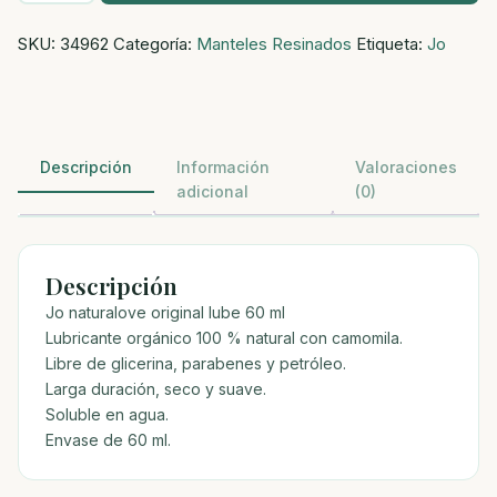
lubricante
SKU:
34962
Categoría:
Manteles Resinados
Etiqueta:
Jo
original
60
ml
cantidad
Descripción
Información
Valoraciones
adicional
(0)
Descripción
Jo naturalove original lube 60 ml
Lubricante orgánico 100 % natural con camomila.
Libre de glicerina, parabenes y petróleo.
Larga duración, seco y suave.
Soluble en agua.
Envase de 60 ml.