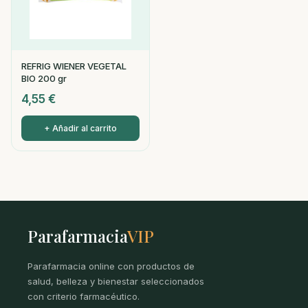
REFRIG WIENER VEGETAL
BIO 200 gr
4,55
€
+ Añadir al carrito
Parafarmacia
VIP
Parafarmacia online con productos de
salud, belleza y bienestar seleccionados
con criterio farmacéutico.