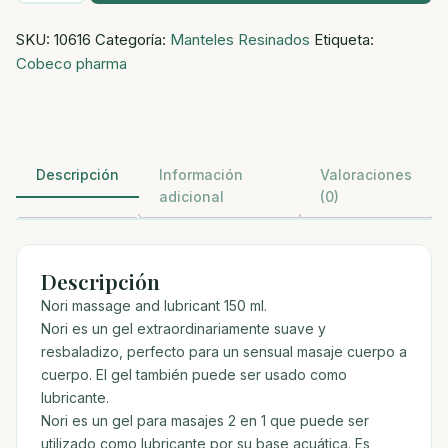
de
SKU:
10616
Categoría:
Manteles Resinados
Etiqueta:
masaje
Cobeco pharma
2
en
1
150
ml
Descripción
Información
Valoraciones
cantidad
adicional
(0)
Descripción
Nori massage and lubricant 150 ml.
Nori es un gel extraordinariamente suave y
resbaladizo, perfecto para un sensual masaje cuerpo a
cuerpo. El gel también puede ser usado como
lubricante.
Nori es un gel para masajes 2 en 1 que puede ser
utilizado como lubricante por su base acuática. Es