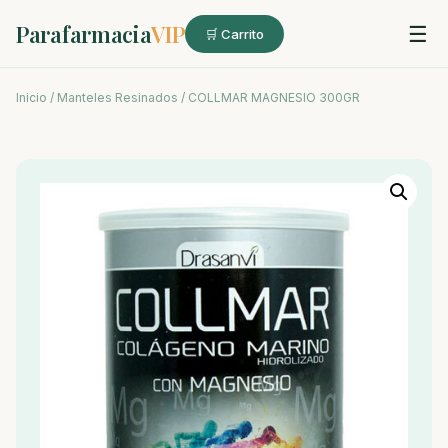
Parafarmacia
VIP
☰
🛒 Carrito
Inicio
/
Manteles Resinados
/ COLLMAR MAGNESIO 300GR