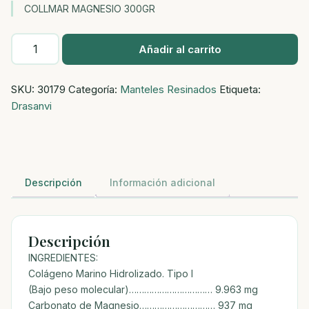
COLLMAR MAGNESIO 300GR
COLLMAR
Añadir al carrito
MAGNESIO
300GR
SKU:
30179
Categoría:
Manteles Resinados
Etiqueta:
cantidad
Drasanvi
Descripción
Información adicional
Descripción
INGREDIENTES:
Colágeno Marino Hidrolizado. Tipo I
(Bajo peso molecular)…………………………… 9.963 mg
Carbonato de Magnesio………………………… 937 mg