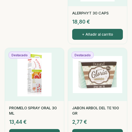
ALERPHYT 30 CAPS
18,80
€
+ Añadir al carrito
Destacado
Destacado
PROMELO SPRAY ORAL 30
JABON ARBOL DEL TE 100
ML
GR
13,44
€
2,77
€