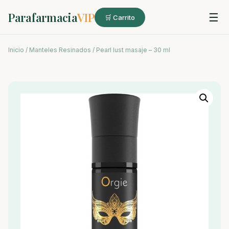
Parafarmacia
VIP
☰
🛒 Carrito
Inicio
/
Manteles Resinados
/ Pearl lust masaje – 30 ml