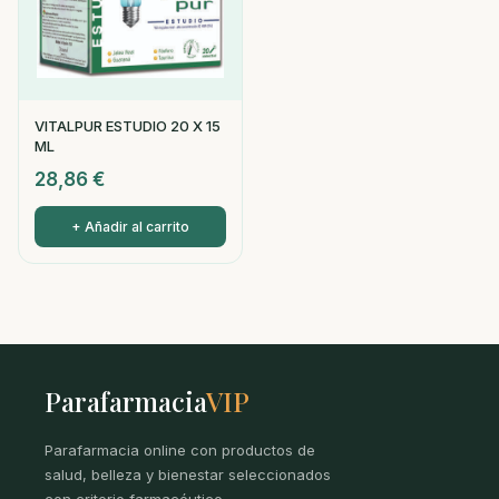
VITALPUR ESTUDIO 20 X 15
ML
28,86
€
+ Añadir al carrito
Parafarmacia
VIP
Parafarmacia online con productos de
salud, belleza y bienestar seleccionados