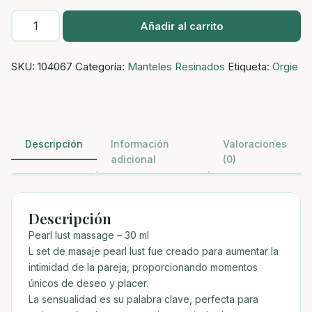
Pearl
Añadir al carrito
lust
masaje
SKU:
104067
Categoría:
Manteles Resinados
Etiqueta:
Orgie
-
30
ml
cantidad
Descripción
Información
Valoraciones
adicional
(0)
Descripción
Pearl lust massage – 30 ml
L set de masaje pearl lust fue creado para aumentar la
intimidad de la pareja, proporcionando momentos
únicos de deseo y placer.
La sensualidad es su palabra clave, perfecta para