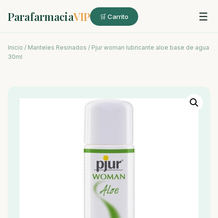
Parafarmacia
VIP
☰
🛒 Carrito
Inicio
/
Manteles Resinados
/ Pjur woman lubricante aloe base de agua
30ml