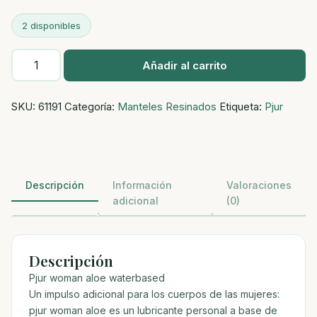
2 disponibles
Pjur
Añadir al carrito
woman
lubricante
SKU:
61191
Categoría:
Manteles Resinados
Etiqueta:
Pjur
aloe
base
de
agua
30ml
Descripción
Información
Valoraciones
cantidad
adicional
(0)
Descripción
Pjur woman aloe waterbased
Un impulso adicional para los cuerpos de las mujeres:
pjur woman aloe es un lubricante personal a base de