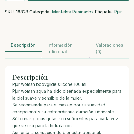
lubricante
SKU:
18828
Categoría:
Manteles Resinados
Etiqueta:
Pjur
silicona
100
ml
cantidad
Descripción
Información
Valoraciones
adicional
(0)
Descripción
Pjur woman bodyglide silicone 100 ml
Pjur woman aqua ha sido diseñada especialmente para
la piel suave y sensible de la mujer.
Se recomienda para el masaje por su suavidad
excepcional y su extraordinaria duración lubricante.
Sólo unas pocas gotas son suficientes para cada vez
que se usa para la hidratación.
Aumenta la sensación de bienestar personal.