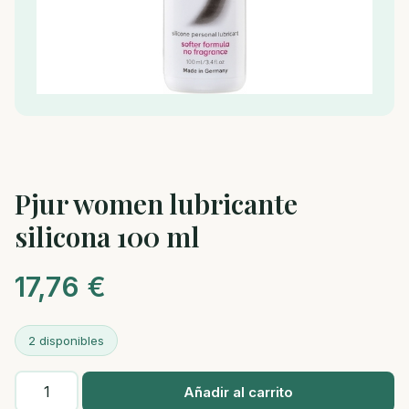
Pjur women lubricante
silicona 100 ml
17,76
€
2 disponibles
Pjur
Añadir al carrito
women