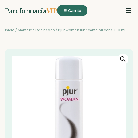
Parafarmacia
VIP
☰
🛒 Carrito
Inicio
/
Manteles Resinados
/ Pjur women lubricante silicona 100 ml