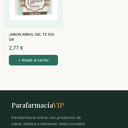
JABON ARBOL DEL TE 100
GR
2,77
€
+ Añadir al carrito
Parafarmacia
VIP
Parafarmacia online con productos de
salud, belleza y bienestar seleccionados