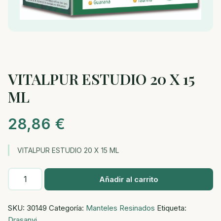
VITALPUR ESTUDIO 20 X 15
ML
28,86
€
VITALPUR ESTUDIO 20 X 15 ML
VITALPUR
Añadir al carrito
ESTUDIO
20
SKU:
30149
Categoría:
Manteles Resinados
Etiqueta:
X
Drasanvi
15