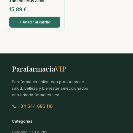
Tacones Muy Altos
15,89
€
+ Añadir al carrito
Parafarmacia
VIP
Parafarmacia online con productos de
salud, belleza y bienestar seleccionados
con criterio farmacéutico.
📞 +34 644 686 116
Categorías
Cuidado De La Piel