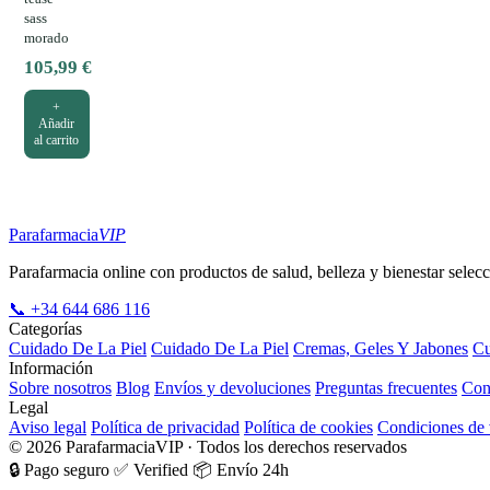
sass
morado
105,99
€
+
Añadir
al carrito
Parafarmacia
VIP
Parafarmacia online con productos de salud, belleza y bienestar selecc
📞 +34 644 686 116
Categorías
Cuidado De La Piel
Cuidado De La Piel
Cremas, Geles Y Jabones
Cu
Información
Sobre nosotros
Blog
Envíos y devoluciones
Preguntas frecuentes
Con
Legal
Aviso legal
Política de privacidad
Política de cookies
Condiciones de 
© 2026 ParafarmaciaVIP · Todos los derechos reservados
🔒 Pago seguro
✅ Verified
📦 Envío 24h