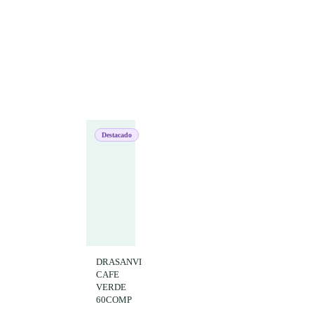
Destacado
DRASANVI
CAFE
VERDE
60COMP