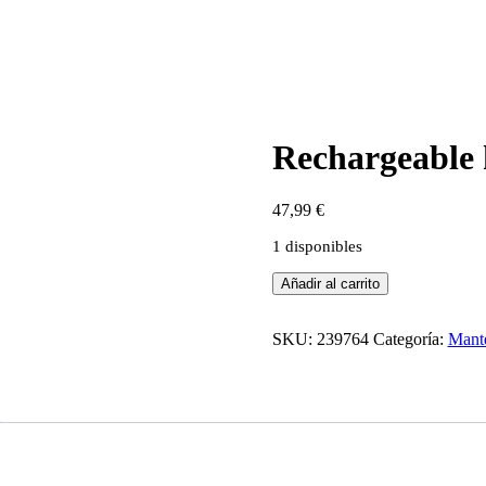
Rechargeable k
47,99
€
1 disponibles
Rechargeable
Añadir al carrito
kegel
teaser
SKU:
239764
Categoría:
Mante
azul
cantidad