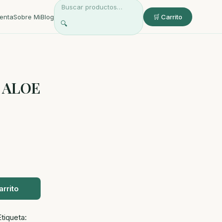
enta
Sobre Mi
Blog
🛒 Carrito
🔍
 ALOE
arrito
Etiqueta: