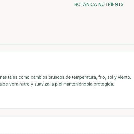
BOTÁNICA NUTRIENTS
15
cantidad
rnas tales como cambios bruscos de temperatura, frio, sol y viento.
loe vera nutre y suaviza la piel manteniéndola protegida.