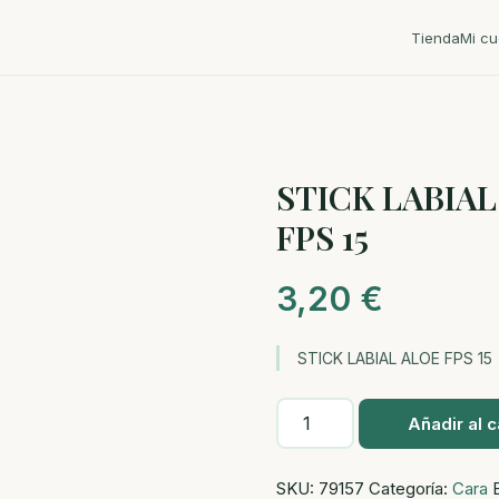
Tienda
Mi cu
STICK LABIAL
FPS 15
3,20
€
STICK LABIAL ALOE FPS 15
STICK
Añadir al c
LABIAL
ALOE
SKU:
79157
Categoría:
Cara
FPS