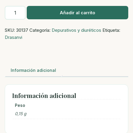
EPATIK
Añadir al carrito
DETOX
30
SKU:
30137
Categoría:
Depurativos y diuréticos
Etiqueta:
COMP
Drasanvi
cantidad
Información adicional
Información adicional
Peso
0,15 g