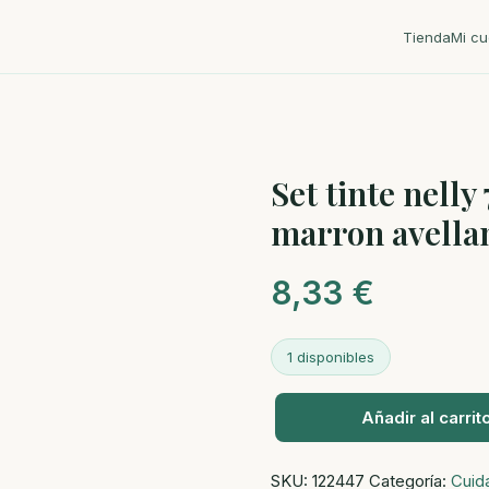
Tienda
Mi cu
Set tinte nelly 
marron avella
8,33
€
1 disponibles
Añadir al carrit
Set
tinte
SKU:
122447
Categoría:
Cuid
nelly