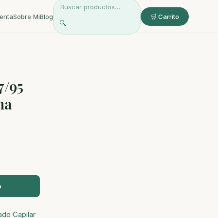
enta
Sobre Mi
Blog
🛒 Carrito
🔍
7/95
na
o
ado Capilar