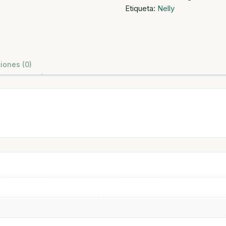
Etiqueta:
Nelly
7/95
marron
avellana
cantidad
iones (0)