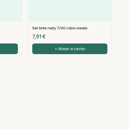
Set tinte nelly 7/00 rubio medio
7,91
€
+ Añadir al carrito