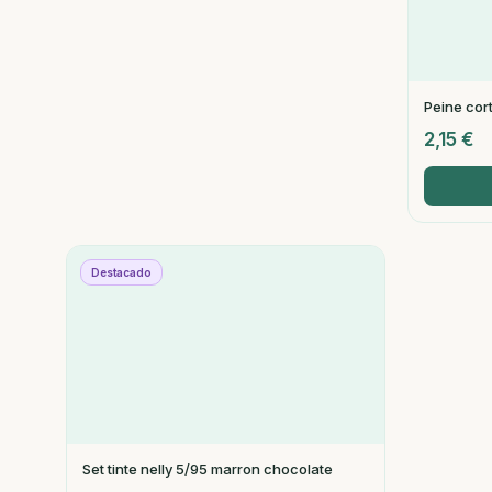
Peine cor
2,15
€
Destacado
Set tinte nelly 5/95 marron chocolate